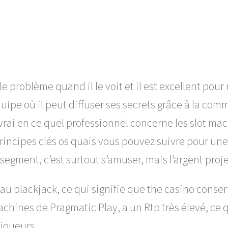
 le problème quand il le voit et il est excellent pour
ipe où il peut diffuser ses secrets grâce à la co
 vrai en ce quel professionnel concerne les slot ma
 principes clés os quais vous pouvez suivre pour un
segment, c’est surtout s’amuser, mais l’argent proje
% au blackjack, ce qui signifie que the casino conse
chines de Pragmatic Play, a un Rtp très élevé, ce q
“joueurs.