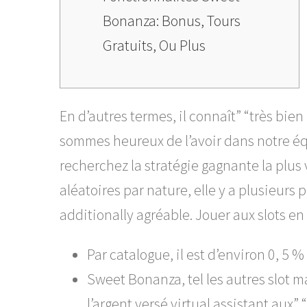
Bonanza: Bonus, Tours
Gratuits, Ou Plus
En d’autres termes, il connaît” “très bien
sommes heureux de l’avoir dans notre équ
recherchez la stratégie gagnante la plus
aléatoires par nature, elle y a plusieurs
additionally agréable. Jouer aux slots en 
Par catalogue, il est d’environ 0, 5 
Sweet Bonanza, tel les autres slot ma
l’argent versé virtual assistant aux” 