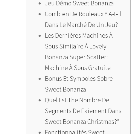
Jeu Démo Sweet Bonanza
Combien De Rouleaux Y A-t-il
Dans Le Marché De Un Jeu?
Les Dernières Machines À
Sous Similaire À Lovely
Bonanza Super Scatter:
Machine À Sous Gratuite
Bonus Et Symboles Sobre
Sweet Bonanza
Quel Est The Nombre De
Segments De Paiement Dans
Sweet Bonanza Christmas?”
Fonctionnalités Sweet