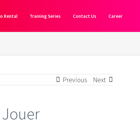
o Rental
Training Series
Contact Us
Career
Previous
Next
 Jouer