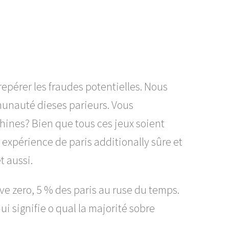
 repérer les fraudes potentielles. Nous
mmunauté dieses parieurs. Vous
chines? Bien que tous ces jeux soient
e expérience de paris additionally sûre et
t aussi.
rve zero, 5 % des paris au ruse du temps.
ui signifie o qual la majorité sobre